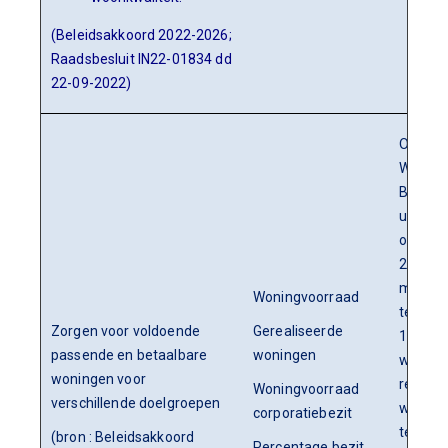
(Beleidsakkoord 2022-2026;
Raadsbesluit IN22-01834 dd
22-09-2022)
Obv reg
Woonde
B is het
uitgan
om van
2022 to
met 20
Woningvoorraad
tenmin
Zorgen voor voldoende
Gerealiseerde
1765 n
passende en betaalbare
woningen
woning
woningen voor
realise
Woningvoorraad
verschillende doelgroepen
waarva
corporatiebezit
tenmin
(bron : Beleidsakkoord
Percentage bezit