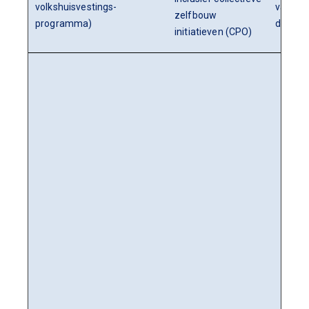
volkshuisvestings-
van
zelfbouw
programma)
doorst
initiatieven (CPO)