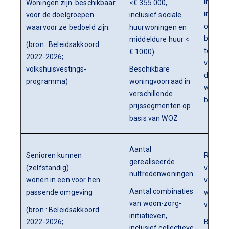
Inzette
Woningen zijn beschikbaar
<€ 355.000,
instru
voor de doelgroepen
inclusief sociale
om won
waarvoor ze bedoeld zijn.
huurwoningen en
beschi
middeldure huur <
(bron : Beleidsakkoord
te hou
€ 1000)
2022-2026;
voor de
volkshuisvestings-
Beschikbare
doelgr
programma)
woningvoorraad in
waar vo
verschillende
bedoeld
prijssegmenten op
basis van WOZ
Aantal
Senioren kunnen
Realise
gerealiseerde
(zelfstandig)
van een
nultredenwoningen
wonen in een voor hen
van
Aantal combinaties
passende omgeving
woonv
van woon-zorg-
voor se
(bron : Beleidsakkoord
initiatieven,
2022-2026;
Bevord
inclusief collectieve