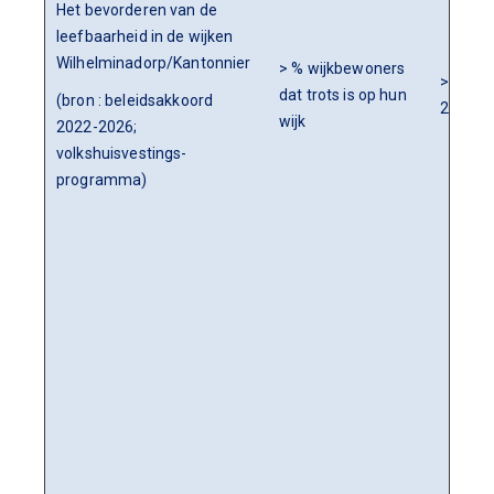
Het bevorderen van de
leefbaarheid in de wijken
Wilhelminadorp/Kantonnier
> % wijkbewoners
> 0-met
dat trots is op hun
(bron : beleidsakkoord
2019
wijk
2022-2026;
volkshuisvestings-
programma)