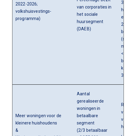
30% soc
2022-2026;
van corporaties in
huurwo
volkshuisvestings-
het sociale
en
programma)
huursegment
2/3
(DAEB)
betaal
(sociale
midden
<€1000
betaal
koop <
355.00
Aantal
gerealiseerde
Realise
woningen in
van wo
Meer woningen voor de
betaalbare
voor kl
kleinere huishoudens
segment
huisho
&
(2/3 betaalbaar